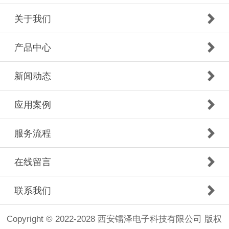
关于我们
产品中心
新闻动态
应用案例
服务流程
在线留言
联系我们
Copyright © 2022-2028 西安镭泽电子科技有限公司 版权